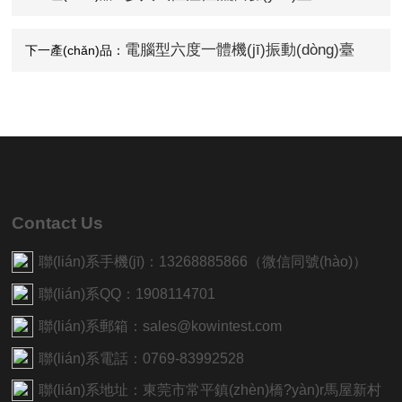
電腦型六度一體機(jī)振動(dòng)臺
下一產(chǎn)品：
(tái),電磁振動(dòng)臺(tái)
Contact Us
聯(lián)系手機(jī)：13268885866（微信同號(hào)）
聯(lián)系QQ：1908114701
聯(lián)系郵箱：sales@kowintest.com
聯(lián)系電話：0769-83992528
聯(lián)系地址：東莞市常平鎮(zhèn)橋?yàn)r馬屋新村