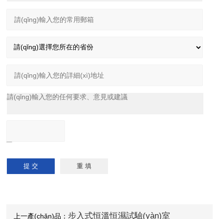
步入式恒溫恒濕試驗(yàn)室
上一產(chǎn)品：