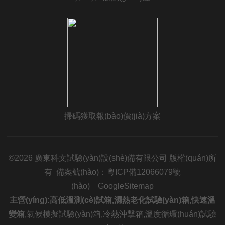
掃碼獲取報(bào)價(jià)方案
©2026 廣東科文試驗(yàn)設(shè)備有限公司 版權(quán)所
有 備案號(hào)：
粵ICP備12066079號
(hào)
GoogleSitemap
主營(yíng):
高低溫測(cè)試箱
,
濕熱老化試驗(yàn)箱
,
快速溫
變箱
,
氣候模擬試驗(yàn)箱
,
冷熱沖擊箱
,
溫度循環(huán)試驗