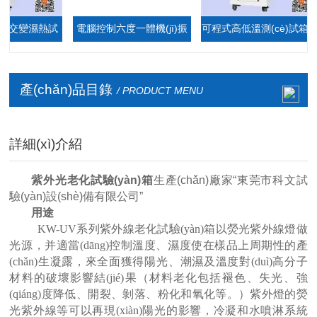
交變濕熱試
電腦控制六度一體機(jī)振
可程式高低溫測(cè)試箱現
)箱
動(dòng)臺(tái)
(xiàn)貨廠家
產(chǎn)品目錄
/ PRODUCT MENU
詳細(xì)介紹
紫外光老化試驗(yàn)箱
生產(chǎn)廠家“東莞市科文試
驗(yàn)設(shè)備有限公司”
用途
KW-UV系列紫外線老化試驗(yàn)箱以熒光紫外線燈做
光源，并適當(dāng)控制溫度、濕度使在樣品上周期性的產
(chǎn)生凝露，來全面獲得陽光、潮濕及溫度對(duì)高分子
材料的破壞影響結(jié)果（材料老化包括褪色、失光、強
(qiáng)度降低、開裂、剝落、粉化和氧化等。）紫外燈的熒
光紫外線等可以再現(xiàn)陽光的影響，冷凝和水噴淋系統