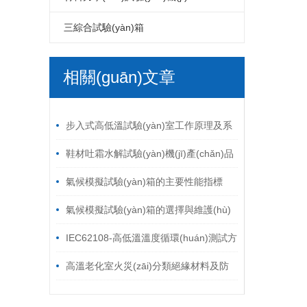
LED電磁式振動臺
LCD高溫老化房
PCB電路板高溫老化房
六度空間一體振動臺
高低溫拉力試驗(yàn)機(jī)
自由跌落試驗(yàn)機(jī)
破裂強(qiáng)度試驗(yàn)機(jī)
鞋材檢測試驗(yàn)機(jī)
三綜合試驗(yàn)箱
LED包裝運(yùn)輸振動臺
LCD電磁振動臺
PCB電路板電磁振動臺
環(huán)壓強(qiáng)度試驗(yàn)機
線材彎折試驗(yàn)機(jī)
溫濕度振動三綜合試驗(yàn)箱
相關(guān)文章
LED跌落試驗(yàn)機(jī)
LCD包裝運(yùn)輸振動臺
PCB電路板鼓風(fēng)干燥箱
(jī)
跌落試驗(yàn)機(jī)
插拔力試驗(yàn)機(jī)
/ ARTICLES
LED電熱鼓風(fēng)干燥箱
LCD跌落試驗(yàn)機(jī)
模擬運(yùn)輸振動臺
耐磨擦試驗(yàn)機(jī)
步入式高低溫試驗(yàn)室工作原理及系
LCD電熱鼓風(fēng)干燥箱
油墨脫色試驗(yàn)機(jī)
按鍵壽命試驗(yàn)機(jī)
統(tǒng)結(jié)構(gòu)
鞋材吐霜水解試驗(yàn)機(jī)產(chǎn)品
特點(diǎn)及說明
氣候模擬試驗(yàn)箱的主要性能指標
(biāo)及應(yīng)用范圍
氣候模擬試驗(yàn)箱的選擇與維護(hù)
要點(diǎn)
IEC62108-高低溫溫度循環(huán)測試方
法介紹
高溫老化室火災(zāi)分類絕緣材料及防
火等級劃分