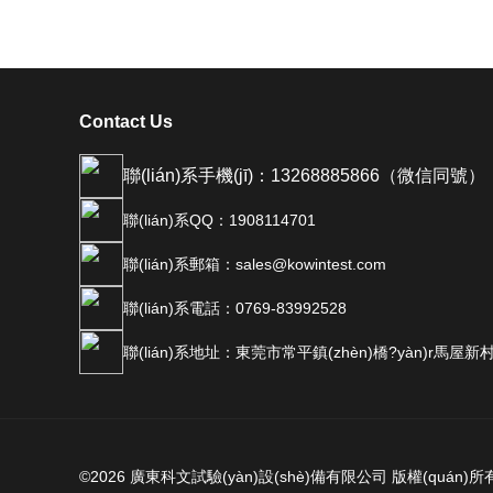
Contact Us
聯(lián)系手機(jī)：13268885866（微信同號）
聯(lián)系QQ：1908114701
聯(lián)系郵箱：sales@kowintest.com
聯(lián)系電話：0769-83992528
聯(lián)系地址：東莞市常平鎮(zhèn)橋?yàn)r馬屋新
©2026 廣東科文試驗(yàn)設(shè)備有限公司 版權(quán)