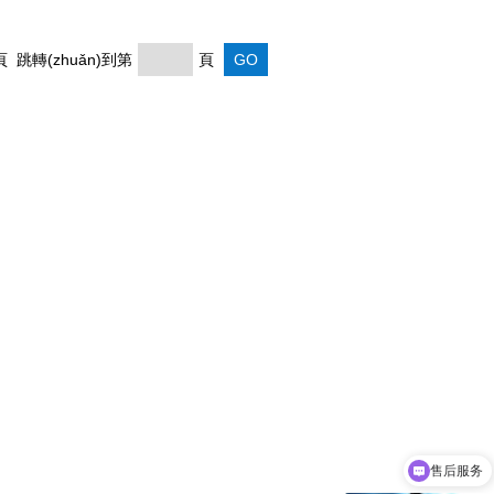
頁 跳轉(zhuǎn)到第
頁
售后服务
获取报价