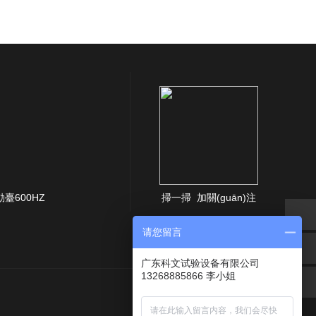
臺600HZ
掃一掃 加關(guān)注
请您留言
广东科文试验设备有限公司
13268885866 李小姐