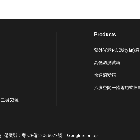
Products
紫外光老化試驗(yàn)箱
高低溫測試箱
快速溫變箱
六度空間一體電磁式振動
村二街53號
所有 備案號：
粵ICP備12066079號
GoogleSitemap