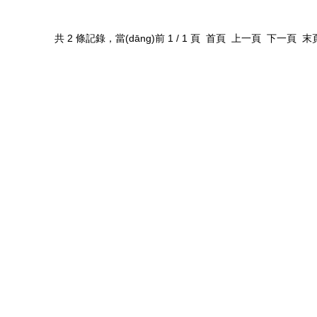
共 2 條記錄，當(dāng)前 1 / 1 頁 首頁 上一頁 下一頁 末