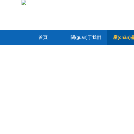
首頁
關(guān)于我們
產(chǎn