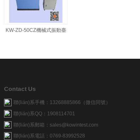
KW-ZD-50CZ機械式振動臺
Contact Us
聯(lián)系手機：13268885866（微信同號）
聯(lián)系QQ：1908114701
聯(lián)系郵箱：sales@kowintest.com
聯(lián)系電話：0769-83992528