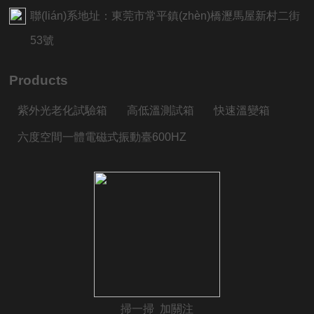
聯(lián)系地址：東莞市常平鎮(zhèn)橋瀝馬屋新村二街
53號
Products
紫外光老化試驗箱
高低溫測試箱
快速溫變箱
六度空間一體電磁式振動臺600HZ
掃一掃 加關注