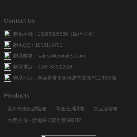
Contact Us
聯系手機：13268885866（微信同號）
聯系QQ：1908114701
聯系郵箱：sales@kowintest.com
聯系電話：0769-83992528
聯系地址：東莞市常平鎮橋瀝馬屋新村二街53號
Products
紫外光老化試驗箱
高低溫測試箱
快速溫變箱
六度空間一體電磁式振動臺600HZ