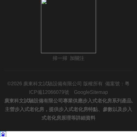
掃一掃 加關注
©2026 廣東科文試驗設備有限公司 版權所有 備案號：
粵
ICP備12066079號
GoogleSitemap
廣東科文試驗設備有限公司專業供應步入式老化房系列產品,
主營步入式老化房，提供步入式老化房特點、參數以及步入
式老化房原理等詳細資料