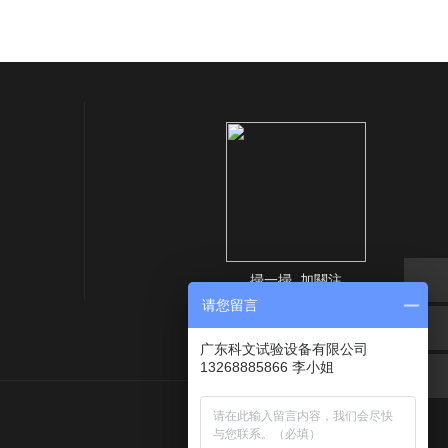
掃一掃 加關注
请您留言
广东科文试验设备有限公司
13268885866 李小姐