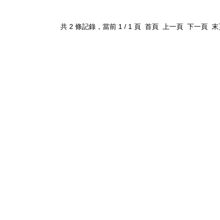
變沖擊試驗機
共 2 條記錄，當前 1 / 1 頁 首頁 上一頁 下一頁