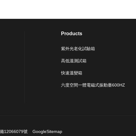
Products
紫外光老化試驗箱
高低溫測試箱
快速溫變箱
六度空間一體電磁式振動臺600HZ
備12066079號
GoogleSitemap