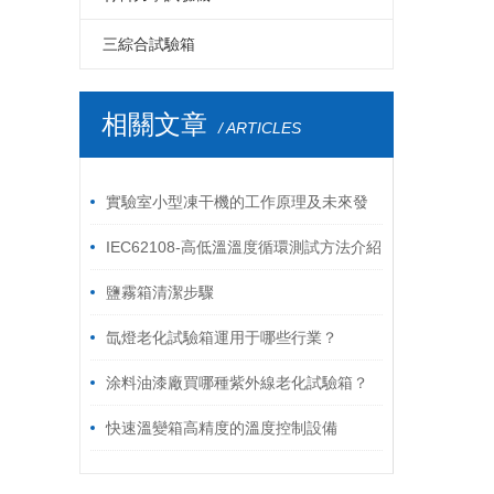
LED電磁式振動臺
LCD高溫老化房
PCB電路板高溫老化房
六度空間一體振動臺
高低溫拉力試驗機
自由跌落試驗機
破裂強度試驗機
鞋材檢測試驗機
三綜合試驗箱
LED包裝運輸振動臺
LCD電磁振動臺
PCB電路板電磁振動臺
環壓強度試驗機
線材彎折試驗機
溫濕度振動三綜合試驗箱
相關文章
/ ARTICLES
LED跌落試驗機
LCD包裝運輸振動臺
PCB電路板鼓風干燥箱
跌落試驗機
插拔力試驗機
LED電熱鼓風干燥箱
LCD跌落試驗機
模擬運輸振動臺
耐磨擦試驗機
實驗室小型凍干機的工作原理及未來發
LCD電熱鼓風干燥箱
油墨脫色試驗機
按鍵壽命試驗機
展趨勢
IEC62108-高低溫溫度循環測試方法介紹
鹽霧箱清潔步驟
氙燈老化試驗箱運用于哪些行業？
涂料油漆廠買哪種紫外線老化試驗箱？
快速溫變箱高精度的溫度控制設備