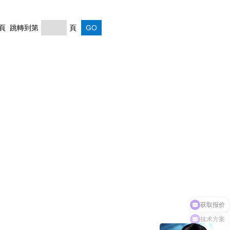
 末頁 跳轉到第
頁
获取报价
技术方案