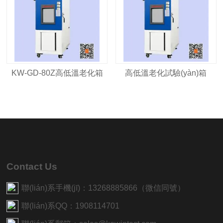
KW-GD-80Z高低溫老化箱
高低溫老化試驗(yàn)箱
Contact Us
聯(lián)系手機(jī)：13268885866（微信同號）
聯(lián)系QQ：1908114701