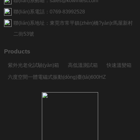
聯(lián)系郵箱：sales@kowintest.com
聯(lián)系電話：0769-83992528
聯(lián)系地址：東莞市常平鎮(zhèn)橋?yàn)r馬屋新村
二街53號
Products
紫外光老化試驗(yàn)箱
高低溫測試箱
快速溫變箱
六度空間一體電磁式振動(dòng)臺(tái)600HZ